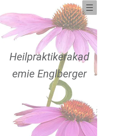
Heilpraktikerakad
emie Englberger