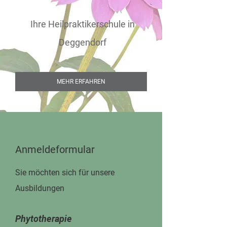
Ihre Heilpraktikerschule in
Deggendorf
MEHR ERFAHREN
Anmeldeformular
Sie möchten sich für unsere
Ausbildungen
Phytotherapie