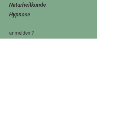
Naturheilkunde
Hypnose
anmelden ?
Bitte fordern Sie das
Anmeldeformular per mail oder
telefonisch an: Tel. 09424/
949 98
61
Danke !
© 2026 Heilpraktikerakademie
Englberger.
Alle Rechte vorbehalten.